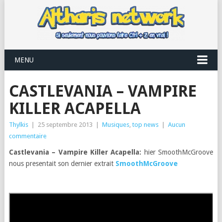
MENU
CASTLEVANIA – VAMPIRE
KILLER ACAPELLA
Thylkis
|
25 septembre 2013
|
Musiques
,
top news
|
Aucun
commentaire
Castlevania – Vampire Killer Acapella:
hier SmoothMcGroove
nous presentait son dernier extrait
SmoothMcGroove