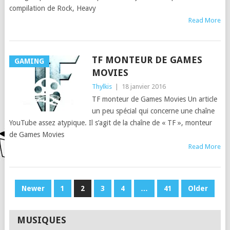
compilation de Rock, Heavy
Read More
TF MONTEUR DE GAMES
GAMING
MOVIES
Thylkis
|
18 janvier 2016
TF monteur de Games Movies Un article
un peu spécial qui concerne une chaîne
YouTube assez atypique. Il s’agit de la chaîne de « TF », monteur
de Games Movies
Read More
PAGINATION
Newer
1
2
3
4
…
41
Older
DES
PUBLICATIONS
MUSIQUES